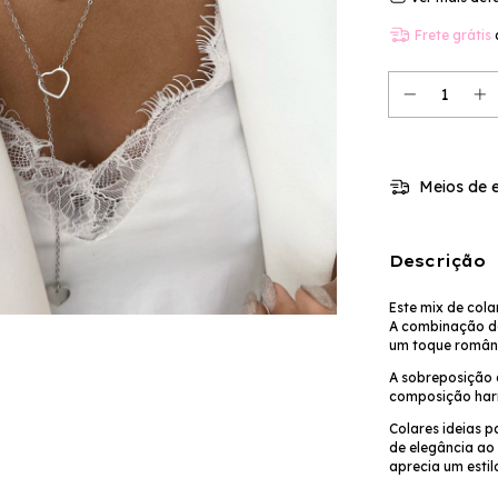
Frete grátis
Meios de e
Descrição
Este mix de col
A combinação de
um toque românti
A sobreposição 
composição harm
Colares ideias p
de elegância ao 
aprecia um estil