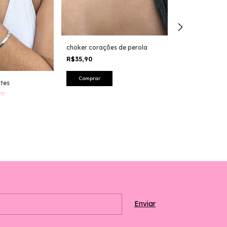
choker corações de perola
choker ametist
R$35,90
R$25,99
-
28
%
O
R$35,99
ntes
FF