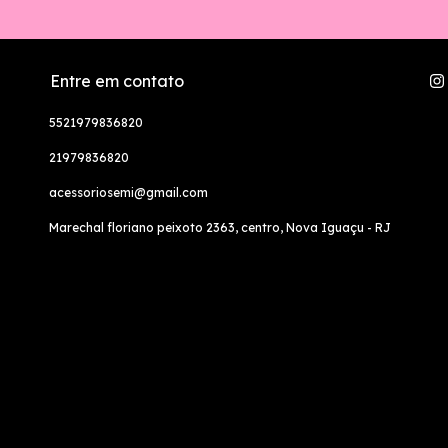
Entre em contato
5521979836820
21979836820
acessoriosemi@gmail.com
Marechal floriano peixoto 2363, centro, Nova Iguaçu - RJ