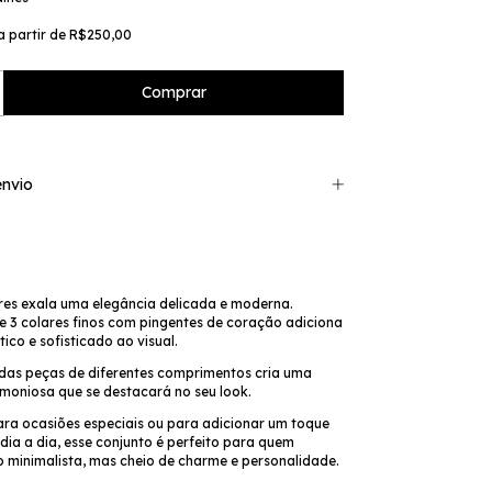
a partir de
R$250,00
nvio
ares exala uma elegância delicada e moderna.
 3 colares finos com pingentes de coração adiciona
co e sofisticado ao visual.
das peças de diferentes comprimentos cria uma
oniosa que se destacará no seu look.
ara ocasiões especiais ou para adicionar um toque
dia a dia, esse conjunto é perfeito para quem
o minimalista, mas cheio de charme e personalidade.