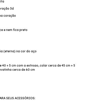
fita
coração 3d
nha coração
ce e nem fica preto
o
cia (eterna) na cor do aço
e 40 + 5 cm com a extnsao, colar cerca de 45 cm + 5
avatinha cerca de 60 cm
ARA SEUS ACESSÓRIOS: