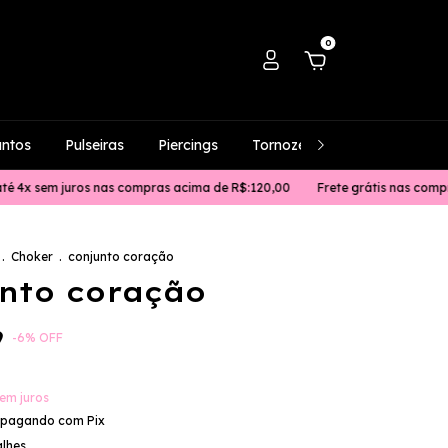
0
untos
Pulseiras
Piercings
Tornozeleiras
Masculino
ros nas compras acima de R$:120,00
Frete grátis nas compras acima de 
.
Choker
.
conjunto coração
nto coração
9
-
6
%
OFF
em juros
pagando com Pix
alhes