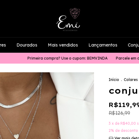
res
Dourados
Mais vendidos
Lançamentos
Conj
Primeira compra? Use o cupom: BEMVINDA
Parcele em até 4x sem ju
Início
.
Colares
conju
R$119,9
R$126,99
3
x de
R$40,00
s
2% de desconto
Ver mais det