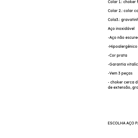
Colar 1.: choker 
Colar 2.: colar 
Cola3.: gravati
Aço inoxidável
-Aço não escure
-Hipoalergênic
-Cor prata
-Garantia vitalí
-Vem 3 peças
- choker cerca d
de extensão, gr
ESCOLHA AÇO P