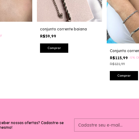
conjunto corrente baiana
FF
R$59,99
Conjunto corre
R$115,99
-
5
%
O
R$121,99
ceber nossas ofertas? Cadastre-se
mesmo!