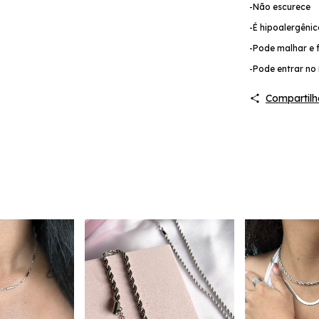
-Não escurece
-É hipoalergêni
-Pode malhar e f
-Pode entrar no 
Compartilh