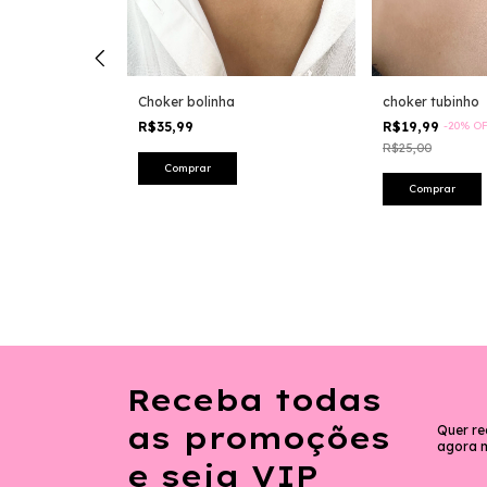
 M
Choker bolinha
choker tubinho
F
R$35,99
R$19,99
-
20
%
O
R$25,00
Receba todas
as promoções
Quer re
agora 
e seja VIP