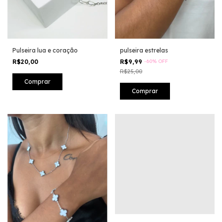
Pulseira lua e coração
pulseira estrelas
R$20,00
R$9,99
-
60
%
OFF
R$25,00