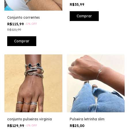
R$35,99
Conjunto correntes
R$115,99
-
5
%
OFF
R$121,99
conjunto pulseiras virginia
Pulseira letrinha slim
R$129,99
-
1
%
OFF
R$25,00