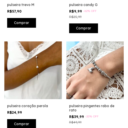
pulseira trevo M
pulseira candy G
R$57,90
R$9,99
-
62
%
OFF
R$25,99
Comprar
pulseira coração perola
pulseira pingentes rabo de
rato
R$24,99
R$39,99
-
20
%
OFF
R$49,99