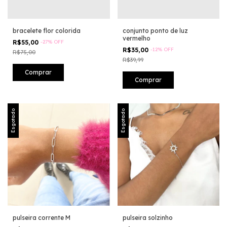
bracelete flor colorida
conjunto ponto de luz
vermelho
R$55,00
-
27
%
OFF
R$35,00
-
12
%
OFF
R$75,00
R$39,99
Esgotado
Esgotado
pulseira corrente M
pulseira solzinho