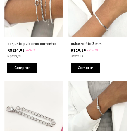
conjunto pulseiras correntes
pulseira fita 3 mm
R$124,99
-
4
%
OFF
R$19,99
-
33
%
OFF
R$129,99
R$29,99