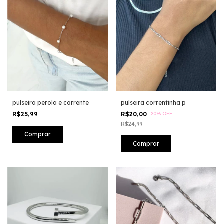
pulseira perola e corrente
pulseira correntinha p
R$25,99
R$20,00
-
20
%
OFF
R$24,99