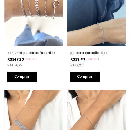
conjunto pulseiras favoritas
pulseira coração elos
R$147,20
-
5
%
OFF
R$19,99
-
33
%
OFF
R$154,95
R$29,99