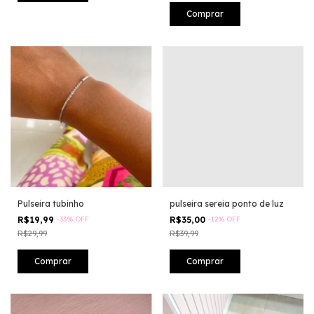
Pulseira tubinho
pulseira sereia ponto de luz
R$19,99
-
33
%
OFF
R$35,00
-
12
%
OFF
R$29,99
R$39,99