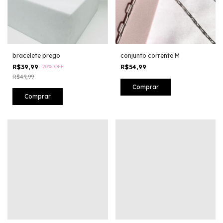
bracelete prego
conjunto corrente M
R$39,99
-
20
%
OFF
R$54,99
R$49,99