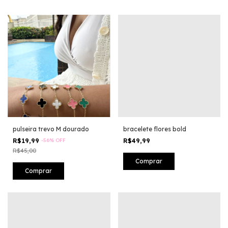
pulseira trevo M dourado
bracelete flores bold
R$19,99
-
56
%
OFF
R$49,99
R$45,00
Comprar