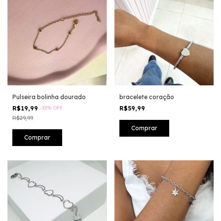
Pulseira bolinha dourado
bracelete coração
R$19,99
-
33
%
OFF
R$59,99
R$29,99