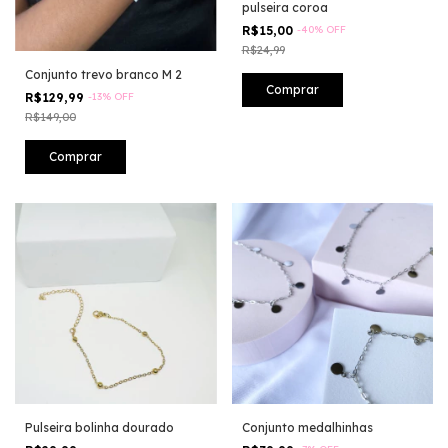
pulseira coroa
R$15,00
-
40
%
OFF
R$24,99
Conjunto trevo branco M 2
R$129,99
-
13
%
OFF
R$149,00
Pulseira bolinha dourado
Conjunto medalhinhas