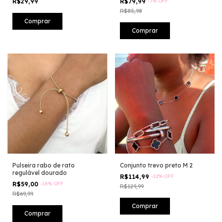
R$29,99
R$79,99
-
7
%
OFF
R$85,98
Pulseira rabo de rato
Conjunto trevo preto M 2
regulável dourado
R$114,99
-
12
%
OFF
R$59,00
-
16
%
OFF
R$129,99
R$69,99