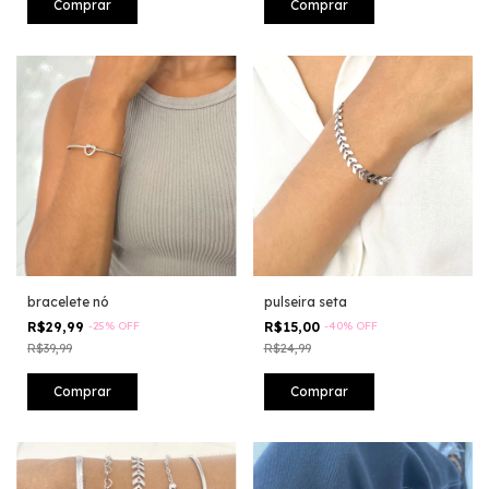
bracelete nó
pulseira seta
R$29,99
-
25
%
OFF
R$15,00
-
40
%
OFF
R$39,99
R$24,99