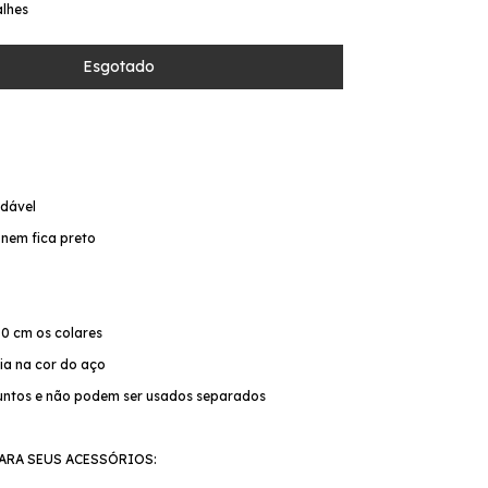
alhes
idável
 nem fica preto
o
50 cm os colares
cia na cor do aço
juntos e não podem ser usados separados
ARA SEUS ACESSÓRIOS: