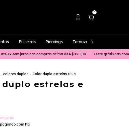
0
untos
Pulseiras
Piercings
Tornozeleiras
Masculino
m juros nas compras acima de R$:120,00
Frete grátis nas compras acim
.
colares duplos
.
Colar duplo estrelas e lua
 duplo estrelas e
em juros
pagando com Pix