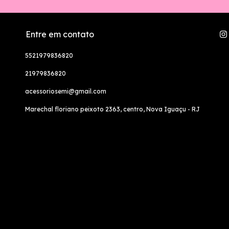
Entre em contato
5521979836820
21979836820
acessoriosemi@gmail.com
Marechal floriano peixoto 2363, centro, Nova Iguaçu - RJ