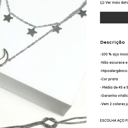
Ver mais det
Descrição
-100 % aço inox
-Não escurece e
-Hipoalergênic
-Cor prata
- Média de 45 e 
-Garantia vitalí
-Vem 2 colares 
ESCOLHA AÇO P