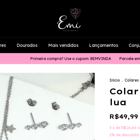
res
Dourados
Mais vendidos
Lançamentos
Conj
Primeira compra? Use o cupom: BEMVINDA
Parcele em até 4x se
Início
.
Colares
Colar
lua
R$49,99
3
x de
R$16,66
s
2% de desconto