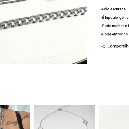
-Não escurece
-É hipoalergêni
-Pode malhar e f
-Pode entrar no 
Compartilh