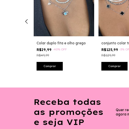
ão
Colar duplo fita e olho grego
conjunto colar 
FF
R$29,99
-
40
%
OFF
R$125,99
-
3
%
O
R$49,99
R$129,99
Receba todas
as promoções
Quer re
agora 
e seja VIP