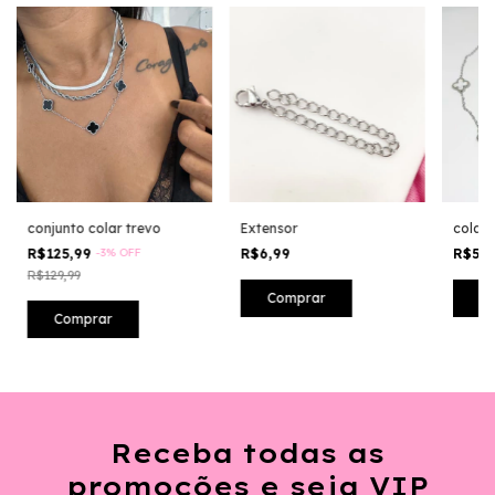
conjunto colar trevo
Extensor
colar 
R$125,99
-
3
%
OFF
R$6,99
R$57
R$129,99
Receba todas as
promoções e seja VIP