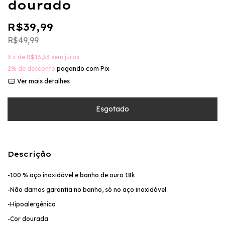
dourado
R$39,99
R$49,99
3
x de
R$13,33
sem juros
2% de desconto
pagando com Pix
Ver mais detalhes
Descrição
-100 % aço inoxidável e banho de ouro 18k
-Não damos garantia no banho, só no aço inoxidável
-Hipoalergênico
-Cor dourada