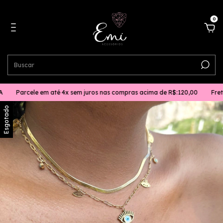
0
rcele em até 4x sem juros nas compras acima de R$:120,00
Frete gráti
Esgotado