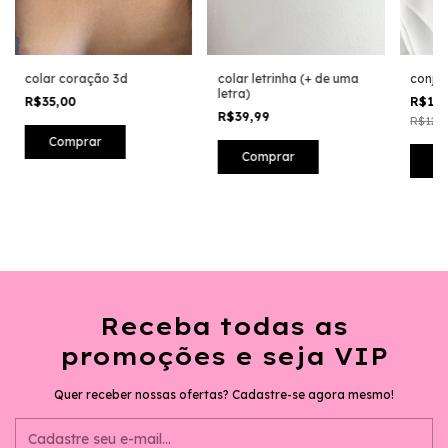
colar coração 3d
colar letrinha (+ de uma
conju
letra)
R$35,00
R$11
R$39,99
R$126,
Comprar
Receba todas as
promoções e seja VIP
Quer receber nossas ofertas? Cadastre-se agora mesmo!