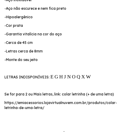
-Aço não escurece e nem fica preto
-Hipoalergênico
-Cor prata
-Garantia vitalícia na cor do aço
-Cerca de 45 cm
-Letras cerca de 8mm
-Monte do seu jeito
E G H J N O Q X W
LETRAS INDISPONÍVEIS:
Se for para 2 ou Mais letras, link: colar letrinha (+ de uma letra)
https://emiacessorios.lojavirtualnuvem.com.br/produtos/colar-
letrinha-de-uma-letra/