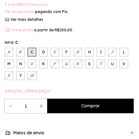
3
x de
R$9,33
sem juros
2% de desconto
pagando com Pix
Ver mais detalhes
Frete grátis
a partir de
R$250,00
letra:
C
A
B
C
D
E
F
G
H
I
J
L
M
N
O
K
P
Q
R
S
T
U
V
X
Y
W
Atenção, última peça!
Meios de envio