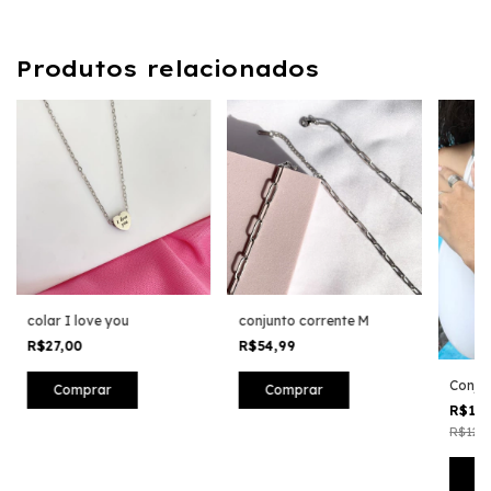
Produtos relacionados
colar I love you
conjunto corrente M
R$27,00
R$54,99
Conjun
R$11
R$121,