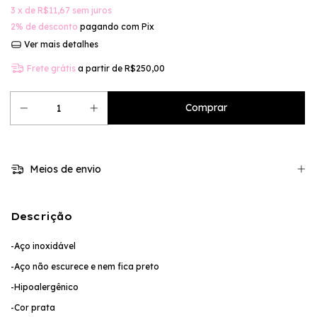
3
x de
R$11,67
sem juros
2% de desconto
pagando com Pix
Ver mais detalhes
Frete grátis
a partir de
R$250,00
Meios de envio
Descrição
-Aço inoxidável
-Aço não escurece e nem fica preto
-Hipoalergênico
-Cor prata