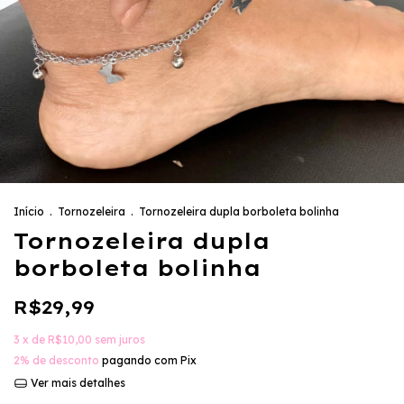
Início
.
Tornozeleira
.
Tornozeleira dupla borboleta bolinha
Tornozeleira dupla
borboleta bolinha
R$29,99
3
x de
R$10,00
sem juros
2% de desconto
pagando com Pix
Ver mais detalhes