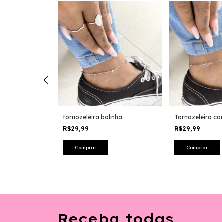
rgarida
tornozeleira bolinha
Tornozeleira co
R$29,99
R$29,99
Receba todas