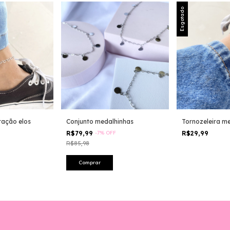
Esgotado
ração elos
Conjunto medalhinhas
Tornozeleira m
R$79,99
-
7
%
OFF
R$29,99
R$85,98