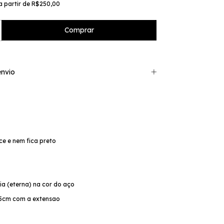
a partir de
R$250,00
nvio
ce e nem fica preto
o
cia (eterna) na cor do aço
 25cm com a extensao