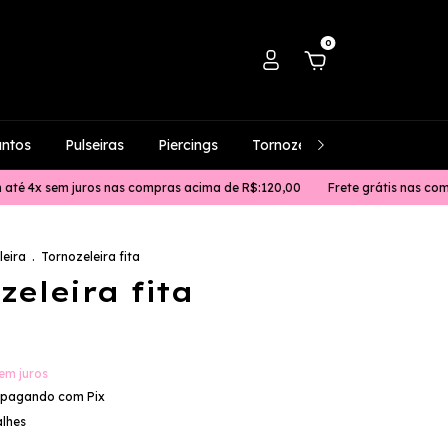
0
untos
Pulseiras
Piercings
Tornozeleiras
Masculino
em juros nas compras acima de R$:120,00
Frete grátis nas compras acim
leira
.
Tornozeleira fita
zeleira fita
em juros
pagando com Pix
alhes