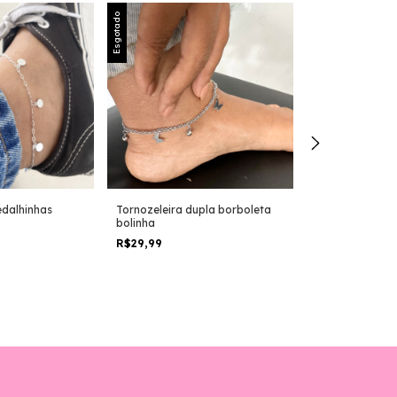
Esgotado
Esgotado
edalhinhas
Tornozeleira dupla borboleta
Tornozeleira b
bolinha
R$39,99
R$29,99