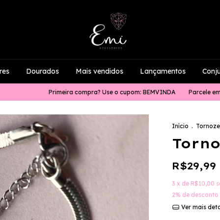
res
Dourados
Mais vendidos
Lançamentos
Conj
Primeira compra? Use o cupom: BEMVINDA
Parcele em até 4x s
Início
.
Tornoze
Torno
R$29,99
3
x de
R$10,00
s
2% de desconto
Ver mais det