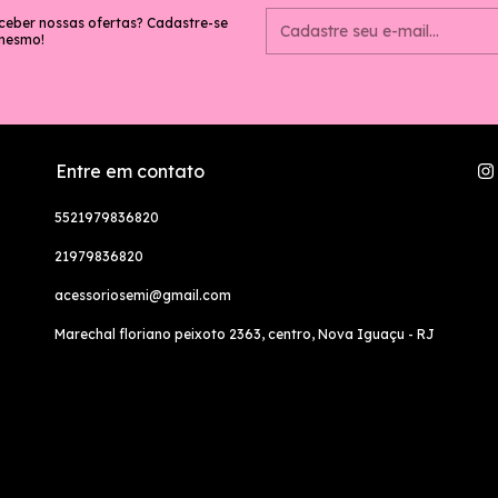
ceber nossas ofertas? Cadastre-se
mesmo!
Entre em contato
5521979836820
21979836820
acessoriosemi@gmail.com
Marechal floriano peixoto 2363, centro, Nova Iguaçu - RJ