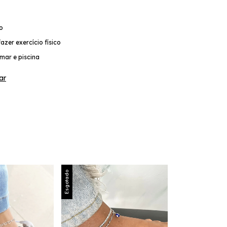
co
azer exercício físico
mar e piscina
ar
Esgotado
Esgotado