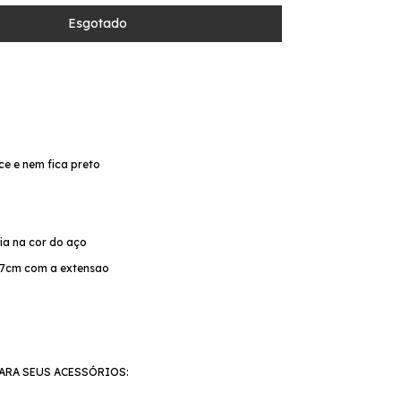
ce e nem fica preto
o
cia na cor do aço
 27cm com a extensao
ARA SEUS ACESSÓRIOS: