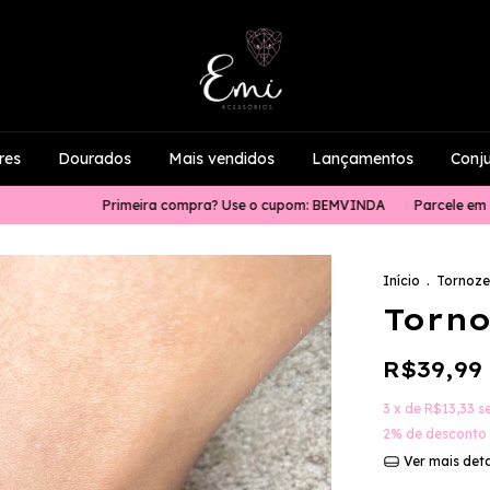
res
Dourados
Mais vendidos
Lançamentos
Conj
Primeira compra? Use o cupom: BEMVINDA
Parcele em até 4x sem
Início
.
Tornoze
Torno
R$39,99
3
x de
R$13,33
s
2% de desconto
Ver mais det