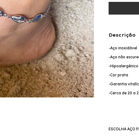
Descrição
-Aço inoxidável
-Aço não escure
-Hipoalergênic
-Cor prata
-Garantia vitalí
-Cerca de 20 a
ESCOLHA AÇO P