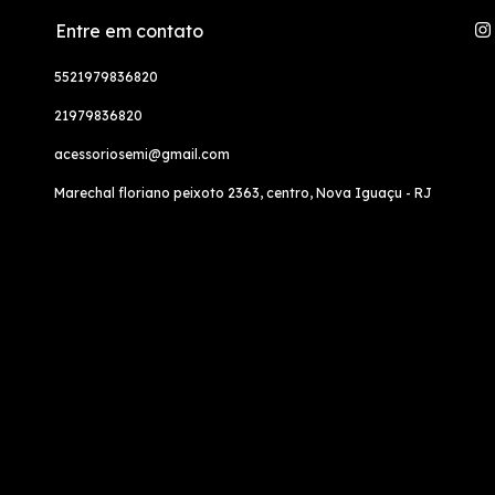
Entre em contato
5521979836820
21979836820
acessoriosemi@gmail.com
Marechal floriano peixoto 2363, centro, Nova Iguaçu - RJ