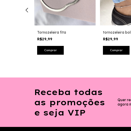
la estrela
Tornozeleira fita
tornozeleira bol
R$29,99
R$29,99
Receba todas
as promoções
Quer re
agora 
e seja VIP