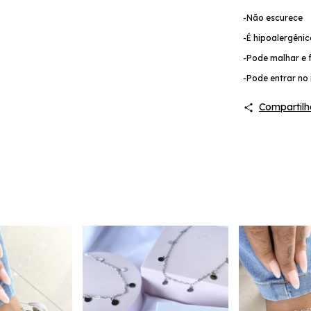
-Não escurece
-É hipoalergêni
-Pode malhar e f
-Pode entrar no 
Compartilh