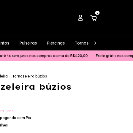
0
untos
Pulseiras
Piercings
Tornozeleiras
Masculino
 juros nas compras acima de R$:120,00
Frete grátis nas compras acima 
leira
.
Tornozeleira búzios
zeleira búzios
em juros
pagando com Pix
alhes