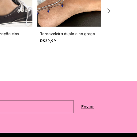
ração elos
Tornozeleira dupla olho grego
Tornozeleira d
bolinha
R$29,99
R$29,99