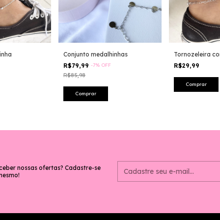
inha
Conjunto medalhinhas
Tornozeleira co
R$79,99
-
7
%
OFF
R$29,99
R$85,98
ceber nossas ofertas? Cadastre-se
mesmo!