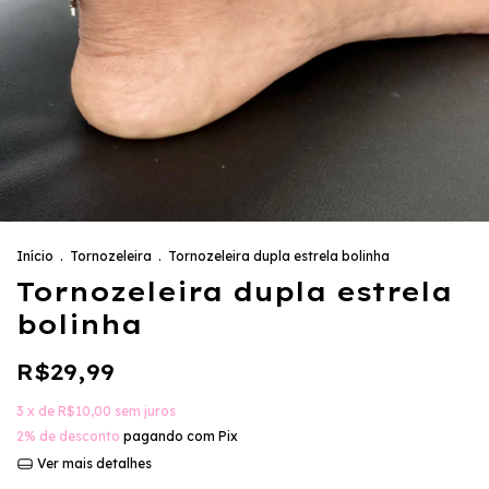
Início
.
Tornozeleira
.
Tornozeleira dupla estrela bolinha
Tornozeleira dupla estrela
bolinha
R$29,99
3
x de
R$10,00
sem juros
2% de desconto
pagando com Pix
Ver mais detalhes