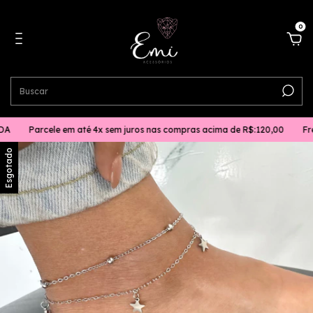
0
A
Parcele em até 4x sem juros nas compras acima de R$:120,00
Fret
Esgotado